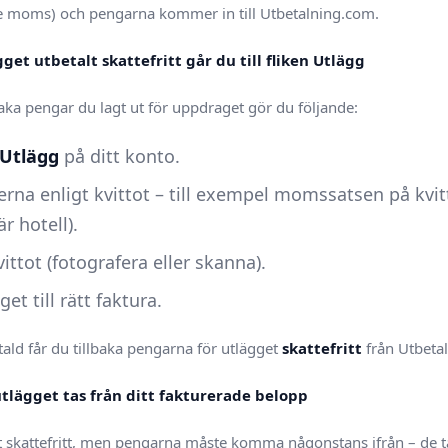
ve moms) och pengarna kommer in till Utbetalning.com.
ägget utbetalt skattefritt går du till fliken Utlägg
baka pengar du lagt ut för uppdraget gör du följande:
Utlägg
på ditt konto.
terna enligt kvittot – till exempel momssatsen på kvit
 hotell).
ittot (fotografera eller skanna).
et till rätt faktura.
tald får du tillbaka pengarna för utlägget
skattefritt
från Utbeta
utlägget tas från ditt fakturerade belopp
t skattefritt, men pengarna måste komma någonstans ifrån – de t