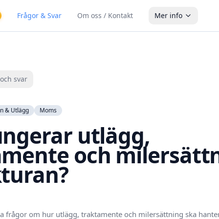
Frågor & Svar
Om oss / Kontakt
Mer info
 och svar
on & Utlägg
Moms
ungerar utlägg,
amente och milersätt
kturan?
 ha frågor om hur utlägg, traktamente och milersättning ska hante