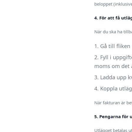
beloppet (inklusi
4. För att få utl
När du ska ha till
Gå till fliken
Fyll i uppgif
moms om det är
Ladda upp kv
Koppla utlägg
När fakturan är be
5. Pengarna för 
Utlägget betalas u