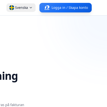
Svenska
Logga in / Skapa konto
ning
ras på fakturan