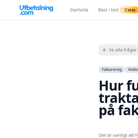
Startsida
Bäst i test
2026
Se alla frågor
Fakturering
Kvitt
Hur f
trakt
på fa
Det är vanligt att