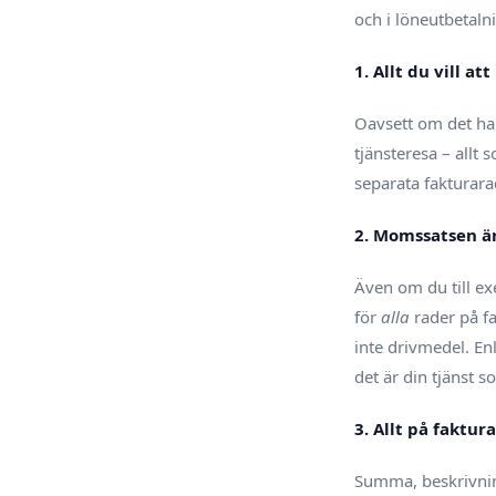
och i löneutbetalni
1. Allt du vill 
Oavsett om det han
tjänsteresa – all
separata fakturara
2. Momssatsen är
Även om du till ex
för
alla
rader på fa
inte drivmedel. E
det är din tjänst s
3. Allt på faktu
Summa, beskrivning