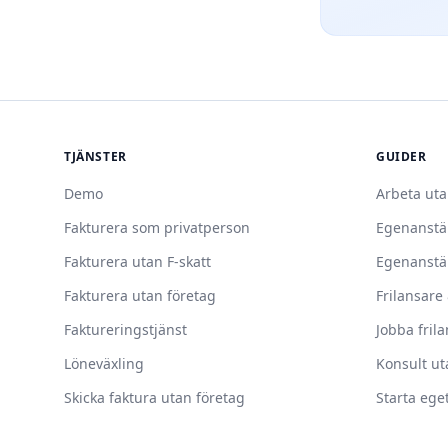
TJÄNSTER
GUIDER
Demo
Arbeta uta
Fakturera som privatperson
Egenanstä
Fakturera utan F-skatt
Egenanstä
Fakturera utan företag
Frilansare 
Faktureringstjänst
Jobba fril
Löneväxling
Konsult ut
Skicka faktura utan företag
Starta ege