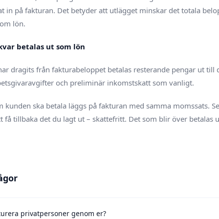
 in på fakturan. Det betyder att utlägget minskar det totala bel
som lön.
 kvar betalas ut som lön
 har dragits från fakturabeloppet betalas resterande pengar ut til
etsgivaravgifter och preliminär inkomstskatt som vanligt.
m kunden ska betala läggs på fakturan med samma momssats. Sed
tt få tillbaka det du lagt ut – skattefritt. Det som blir över betala
ågor
turera privatpersoner genom er?