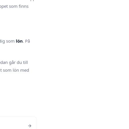
oppet som finns
l dig som
lön
. På
an går du till
s ut som lön med