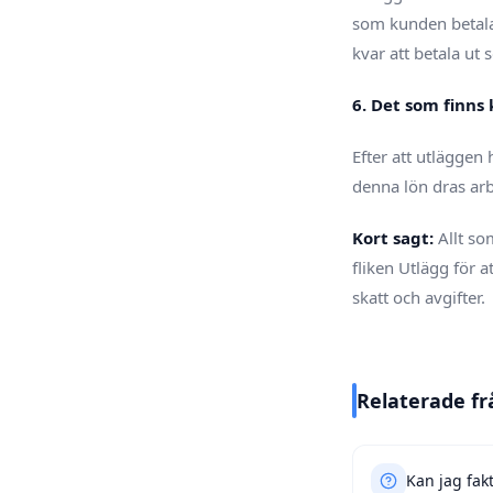
som kunden betalat
kvar att betala ut 
6. Det som finns
Efter att utläggen
denna lön dras arb
Kort sagt:
Allt so
fliken Utlägg för a
skatt och avgifter.
Relaterade fr
Kan jag fak