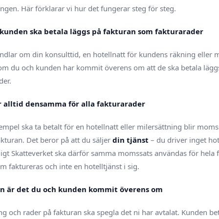
ngen. Här förklarar vi hur det fungerar steg för steg.
att kunden ska betala läggs på fakturan som fakturarader
dlar om din konsulttid, en hotellnatt för kundens räkning eller m
t som du och kunden har kommit överens om att de ska betala läg
der.
 alltid densamma för alla fakturarader
empel ska ta betalt för en hotellnatt eller milersättning blir m
kturan. Det beror på att du säljer
din tjänst
– du driver inget hot
nligt Skatteverket ska därför samma momssats användas för hela 
om faktureras och inte en hotelltjänst i sig.
ran är det du och kunden kommit överens om
 och rader på fakturan ska spegla det ni har avtalat. Kunden beta