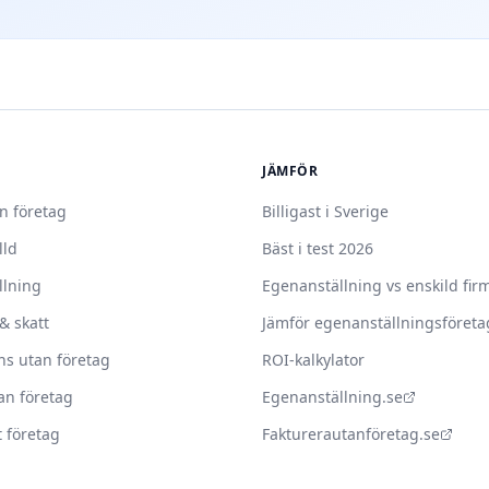
JÄMFÖR
n företag
Billigast i Sverige
lld
Bäst i test 2026
llning
Egenanställning vs enskild fir
& skatt
Jämför egenanställningsföreta
ans utan företag
ROI-kalkylator
an företag
Egenanställning.se
t företag
Fakturerautanföretag.se