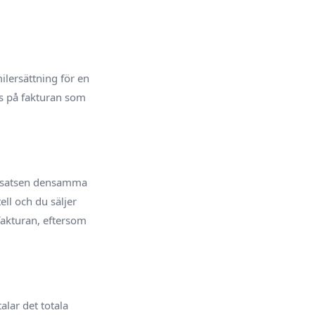
ilersättning för en
gs på fakturan som
omssatsen densamma
ell och du säljer
fakturan, eftersom
lar det totala