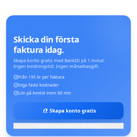
KOM IGÅNG IDAG
Skicka din första
faktura idag.
Skapa konto gratis med BankID på 1 minut.
Ingen bindningstid. Ingen månadsavgift.
Från 195 kr per faktura
Inga fasta kostnader
Lön på kontot inom 60 min
Skapa konto gratis
Har du frågor först? Läs vår FAQ