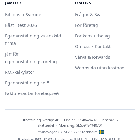
JÄMFÖR
OM OSS
Billigast i Sverige
Frågor & Svar
Bäst i test 2026
För företag
Egenanställning vs enskild
För konsultbolag
firma
Om oss / Kontakt
Jämför
Värva & Rewards
egenanställningsföretag
Webbsida utan kostnad
ROI-kalkylator
Egenanställning.se
Fakturerautanföretag.se
Utbetalning Sverige AB
·
Org.nr. 559484-9407
·
Innehar F-
skattsedel
·
Momsreg. SE559484940701
Strandvägen 67, SE-115 23 Stockholm
Bankgiro:
Bankkonto:
|
|
567-8107
8166-1, 884 109 958-6