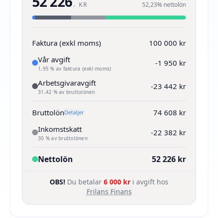
52 226
.
KR
52,23% nettolön
Faktura (exkl moms)
100 000 kr
Vår avgift
-1 950 kr
1,95 % av faktura (exkl moms)
Arbetsgivaravgift
-23 442 kr
31,42 % av bruttolönen
Bruttolön
74 608 kr
Detaljer
Inkomstskatt
-22 382 kr
30 % av bruttolönen
Nettolön
52 226 kr
OBS!
Du betalar
6 000 kr
i avgift hos
Frilans Finans