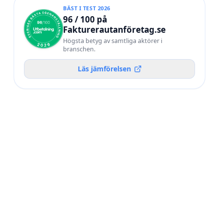
BÄST I TEST 2026
96 / 100 på
Fakturerautanföretag.se
Högsta betyg av samtliga aktörer i
branschen.
Läs jämförelsen
POÄNG /
#
AKTÖR
100
Utbetalning.com
BÄST I TEST 2026
92
02
Frilans Finans
90
03
WorkNode