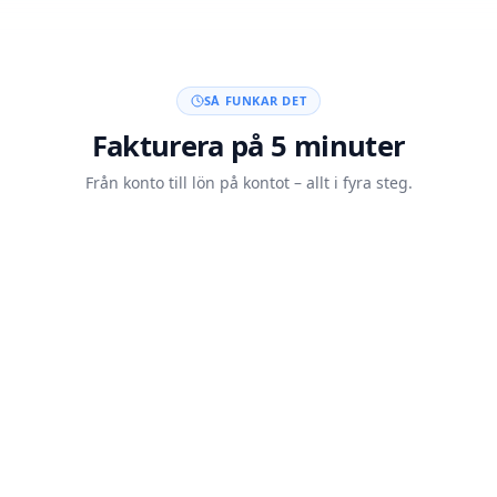
SÅ FUNKAR DET
Fakturera på 5 minuter
Från konto till lön på kontot – allt i fyra steg.
Skapa konto med BankID
20 sek
Skicka din faktura
5 min
Kunden betalar
Auto
Lön på kontot inom 60 min
<60 min