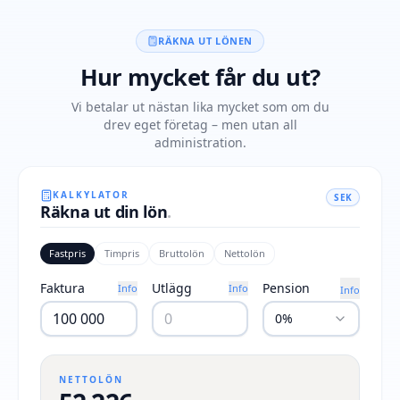
RÄKNA UT LÖNEN
Hur mycket får du ut?
Vi betalar ut nästan lika mycket som om du
drev eget företag – men utan all
administration.
KALKYLATOR
SEK
Räkna ut din lön
.
Fastpris
Timpris
Bruttolön
Nettolön
Faktura
Utlägg
Pension
Info
Info
Info
0%
NETTOLÖN