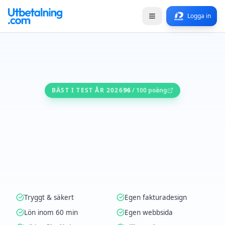
Logga in
BÄST I TEST ÅR 2026
96
/ 100 poäng
Tryggt & säkert
Egen fakturadesign
Lön inom 60 min
Egen webbsida