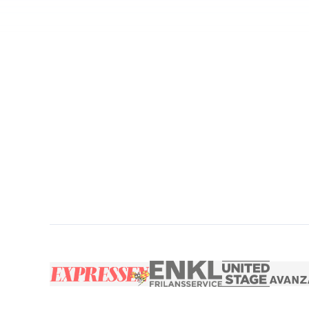
Tryggt & säkert
Egen fak
Lön inom 60 min
Egen we
Giltiga försäkringar
Billigare
Skapa konto gratis
Bäst i test 2026
Utforska funktioner
Så här går det 