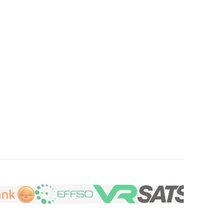
TURERAT 12 MÅN
SVENSKT FÖRETAG
+0 användare
tbetalning.com
Vi växer mest i branschen