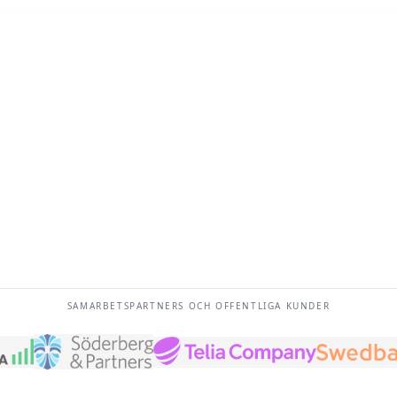
FAK
0 kr
turadesign
via U
bbsida
 än eget företag
till
SAMARBETSPARTNERS OCH OFFENTLIGA KUNDER