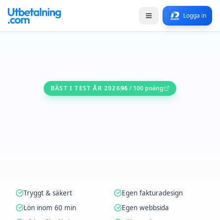
Logga in
BÄST I TEST ÅR 2026
96
/ 100 poäng
Tryggt & säkert
Egen fakturadesign
Lön inom 60 min
Egen webbsida