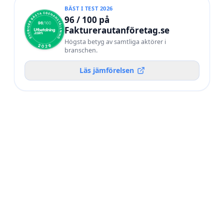
BÄST I TEST 2026
96 / 100 på
Fakturerautanföretag.se
Högsta betyg av samtliga aktörer i
branschen.
Läs jämförelsen
POÄNG /
#
AKTÖR
100
Utbetalning.com
BÄST I TEST 2026
92
02
Frilans Finans
90
03
WorkNode