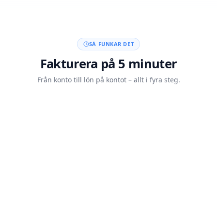
SÅ FUNKAR DET
Fakturera på 5 minuter
Från konto till lön på kontot – allt i fyra steg.
Skapa konto med BankID
20 sek
Skicka din faktura
5 min
Kunden betalar
Auto
Lön på kontot inom 60 min
<60 min