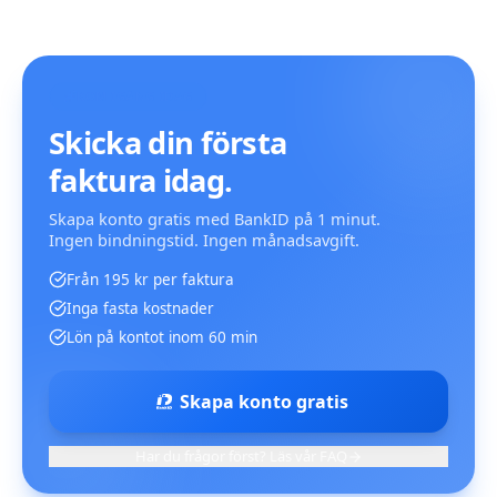
KOM IGÅNG IDAG
Skicka din första
faktura idag.
Skapa konto gratis med BankID på 1 minut.
Ingen bindningstid. Ingen månadsavgift.
Från 195 kr per faktura
Inga fasta kostnader
Lön på kontot inom 60 min
Skapa konto gratis
Har du frågor först? Läs vår FAQ