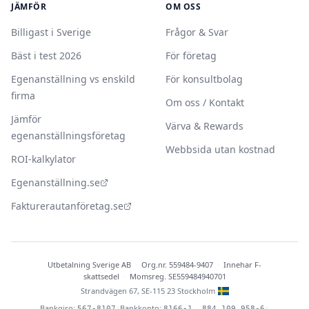
JÄMFÖR
OM OSS
Billigast i Sverige
Frågor & Svar
Bäst i test 2026
För företag
Egenanställning vs enskild
För konsultbolag
firma
Om oss / Kontakt
Jämför
Värva & Rewards
egenanställningsföretag
Webbsida utan kostnad
ROI-kalkylator
Egenanställning.se
Fakturerautanföretag.se
Utbetalning Sverige AB
·
Org.nr. 559484-9407
·
Innehar F-
skattsedel
·
Momsreg. SE559484940701
Strandvägen 67, SE-115 23 Stockholm
Bankgiro:
Bankkonto:
|
|
567-8107
8166-1, 884 109 958-6