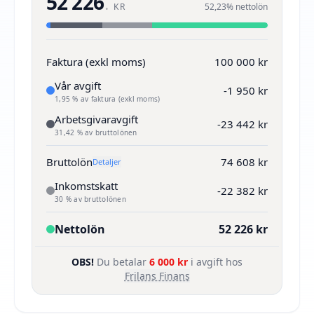
52 226
.
KR
52,23% nettolön
Faktura (exkl moms)
100 000 kr
Vår avgift
-1 950 kr
1,95 % av faktura (exkl moms)
Arbetsgivaravgift
-23 442 kr
31,42 % av bruttolönen
Bruttolön
74 608 kr
Detaljer
Inkomstskatt
-22 382 kr
30 % av bruttolönen
Nettolön
52 226 kr
OBS!
Du betalar
6 000 kr
i avgift hos
Frilans Finans