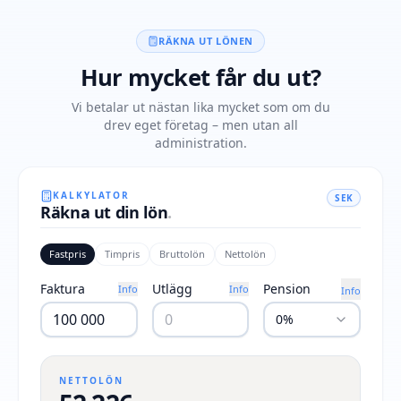
RÄKNA UT LÖNEN
Hur mycket får du ut?
Vi betalar ut nästan lika mycket som om du
drev eget företag – men utan all
administration.
KALKYLATOR
SEK
Räkna ut din lön
.
Fastpris
Timpris
Bruttolön
Nettolön
Faktura
Utlägg
Pension
Info
Info
Info
0%
NETTOLÖN