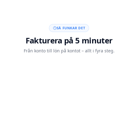
SÅ FUNKAR DET
Fakturera på 5 minuter
Från konto till lön på kontot – allt i fyra steg.
Skapa konto med BankID
20 sek
Skicka din faktura
5 min
Kunden betalar
Auto
Lön på kontot inom 60 min
<60 min