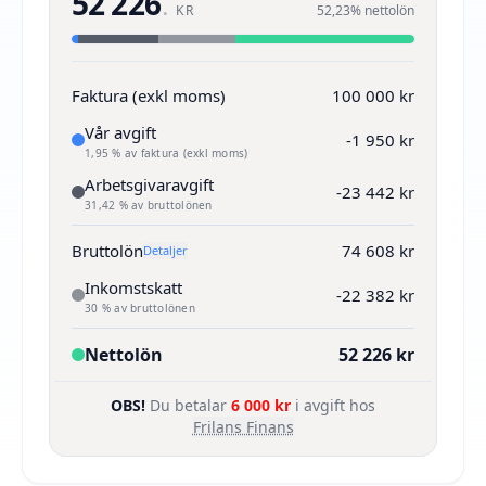
52 226
.
KR
52,23% nettolön
Faktura (exkl moms)
100 000 kr
Vår avgift
-1 950 kr
1,95 % av faktura (exkl moms)
Arbetsgivaravgift
-23 442 kr
31,42 % av bruttolönen
Bruttolön
74 608 kr
Detaljer
Inkomstskatt
-22 382 kr
30 % av bruttolönen
Nettolön
52 226 kr
OBS!
Du betalar
6 000 kr
i avgift hos
Frilans Finans