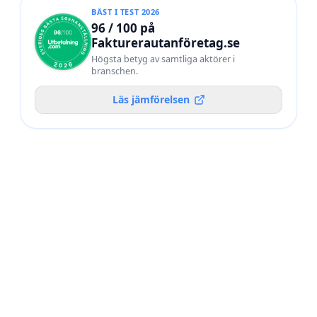
BÄST I TEST 2026
96 / 100 på
Fakturerautanföretag.se
Högsta betyg av samtliga aktörer i
branschen.
Läs jämförelsen
POÄNG /
#
AKTÖR
100
Utbetalning.com
BÄST I TEST 2026
92
02
Frilans Finans
90
03
WorkNode