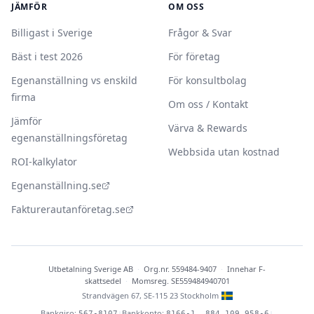
JÄMFÖR
OM OSS
Billigast i Sverige
Frågor & Svar
Bäst i test 2026
För företag
Egenanställning vs enskild
För konsultbolag
firma
Om oss / Kontakt
Jämför
Värva & Rewards
egenanställningsföretag
Webbsida utan kostnad
ROI-kalkylator
Egenanställning.se
Fakturerautanföretag.se
Utbetalning Sverige AB
·
Org.nr. 559484-9407
·
Innehar F-
skattsedel
·
Momsreg. SE559484940701
Strandvägen 67, SE-115 23 Stockholm
Bankgiro:
Bankkonto:
|
|
567-8107
8166-1, 884 109 958-6