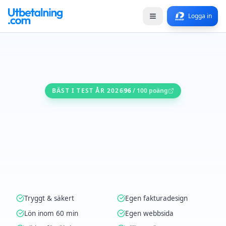
Logga in
BÄST I TEST ÅR 2026
96
/ 100 poäng
Tryggt & säkert
Egen fakturadesign
Lön inom 60 min
Egen webbsida