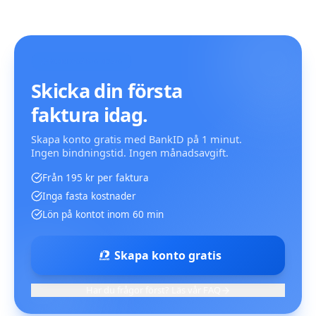
KOM IGÅNG IDAG
Skicka din första
faktura idag.
Skapa konto gratis med BankID på 1 minut.
Ingen bindningstid. Ingen månadsavgift.
Från 195 kr per faktura
Inga fasta kostnader
Lön på kontot inom 60 min
Skapa konto gratis
Har du frågor först? Läs vår FAQ