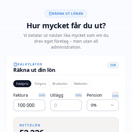
RÄKNA UT LÖNEN
Hur mycket får du ut?
Vi betalar ut nästan lika mycket som om du
drev eget företag – men utan all
administration.
KALKYLATOR
SEK
Räkna ut din lön
.
Fastpris
Timpris
Bruttolön
Nettolön
Faktura
Utlägg
Pension
Info
Info
Info
0%
NETTOLÖN