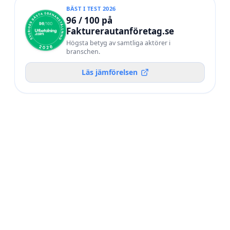
BÄST I TEST 2026
96 / 100 på
Fakturerautanföretag.se
Högsta betyg av samtliga aktörer i
branschen.
Läs jämförelsen
POÄNG /
#
AKTÖR
100
Utbetalning.com
BÄST I TEST 2026
92
02
Frilans Finans
90
03
WorkNode