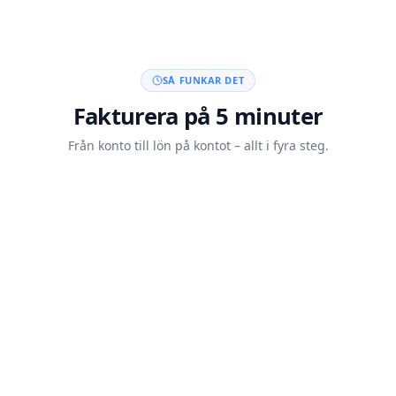
SÅ FUNKAR DET
Fakturera på 5 minuter
Från konto till lön på kontot – allt i fyra steg.
Skapa konto med BankID
20 sek
Skicka din faktura
5 min
Kunden betalar
Auto
Lön på kontot inom 60 min
<60 min