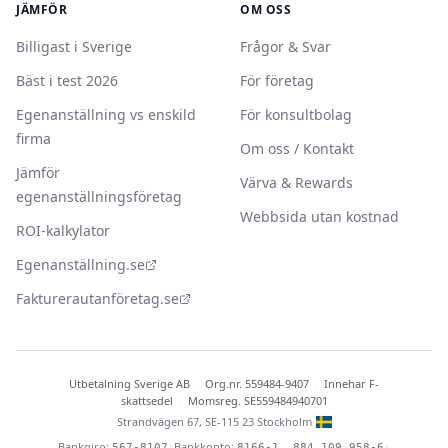
JÄMFÖR
OM OSS
Billigast i Sverige
Frågor & Svar
Bäst i test 2026
För företag
Egenanställning vs enskild
För konsultbolag
firma
Om oss / Kontakt
Jämför
Värva & Rewards
egenanställningsföretag
Webbsida utan kostnad
ROI-kalkylator
Egenanställning.se
Fakturerautanföretag.se
Utbetalning Sverige AB
·
Org.nr. 559484-9407
·
Innehar F-
skattsedel
·
Momsreg. SE559484940701
Strandvägen 67, SE-115 23 Stockholm
Bankgiro:
Bankkonto:
|
|
567-8107
8166-1, 884 109 958-6