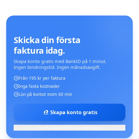
KOM IGÅNG IDAG
Skicka din första
faktura idag.
Skapa konto gratis med BankID på 1 minut.
Ingen bindningstid. Ingen månadsavgift.
Från 195 kr per faktura
Inga fasta kostnader
Lön på kontot inom 60 min
Skapa konto gratis
Har du frågor först? Läs vår FAQ