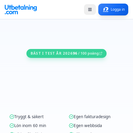
Logga in
BÄST I TEST ÅR 2026
96
/ 100 poäng
Tryggt & säkert
Egen fakturadesign
Lön inom 60 min
Egen webbsida