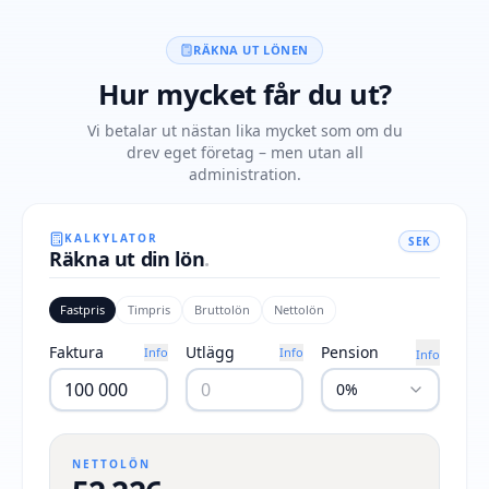
RÄKNA UT LÖNEN
Hur mycket får du ut?
Vi betalar ut nästan lika mycket som om du
drev eget företag – men utan all
administration.
KALKYLATOR
SEK
Räkna ut din lön
.
Fastpris
Timpris
Bruttolön
Nettolön
Faktura
Utlägg
Pension
Info
Info
Info
0%
NETTOLÖN