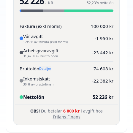
52 226
.
KR
52,23% nettolön
Faktura (exkl moms)
100 000 kr
Vår avgift
-1 950 kr
1,95 % av faktura (exkl moms)
Arbetsgivaravgift
-23 442 kr
31,42 % av bruttolönen
Bruttolön
74 608 kr
Detaljer
Inkomstskatt
-22 382 kr
30 % av bruttolönen
Nettolön
52 226 kr
OBS!
Du betalar
6 000 kr
i avgift hos
Frilans Finans