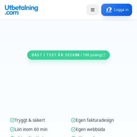
Logga in
BÄST I TEST ÅR 2026
96
/ 100 poäng
Tryggt & säkert
Egen fakturadesign
Lön inom 60 min
Egen webbsida