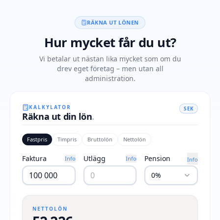
RÄKNA UT LÖNEN
Hur mycket får du ut?
Vi betalar ut nästan lika mycket som om du
drev eget företag – men utan all
administration.
KALKYLATOR
SEK
Räkna ut din lön
.
Fastpris
Timpris
Bruttolön
Nettolön
Faktura
Utlägg
Pension
Info
Info
Info
0%
NETTOLÖN