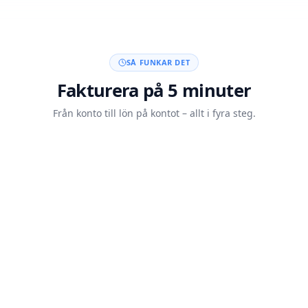
SÅ FUNKAR DET
Fakturera på 5 minuter
Från konto till lön på kontot – allt i fyra steg.
Skapa konto med BankID
20 sek
Skicka din faktura
5 min
Kunden betalar
Auto
Lön på kontot inom 60 min
<60 min