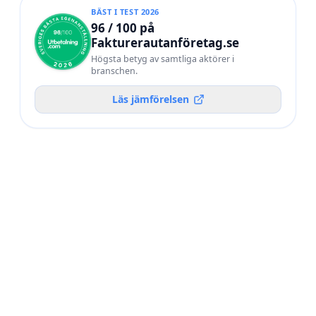
BÄST I TEST 2026
96 / 100 på
Fakturerautanföretag.se
Högsta betyg av samtliga aktörer i
branschen.
Läs jämförelsen
POÄNG /
#
AKTÖR
100
Utbetalning.com
BÄST I TEST 2026
92
02
Frilans Finans
90
03
WorkNode