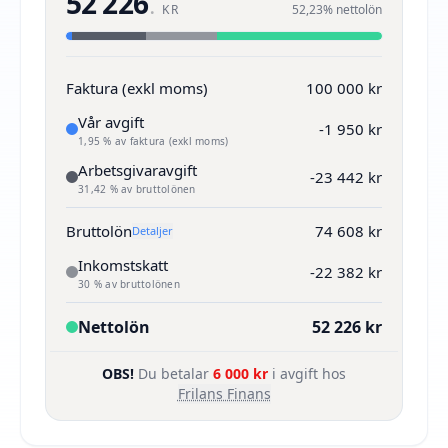
52 226
.
KR
52,23% nettolön
Faktura (exkl moms)
100 000 kr
Vår avgift
-1 950 kr
1,95 % av faktura (exkl moms)
Arbetsgivaravgift
-23 442 kr
31,42 % av bruttolönen
Bruttolön
74 608 kr
Detaljer
Inkomstskatt
-22 382 kr
30 % av bruttolönen
Nettolön
52 226 kr
OBS!
Du betalar
6 000 kr
i avgift hos
Frilans Finans