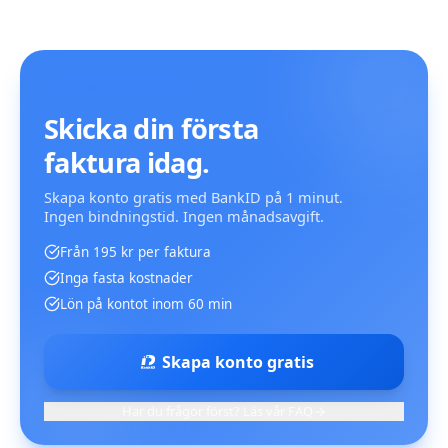
KOM IGÅNG IDAG
Skicka din första
faktura idag.
Skapa konto gratis med BankID på 1 minut.
Ingen bindningstid. Ingen månadsavgift.
Från 195 kr per faktura
Inga fasta kostnader
Lön på kontot inom 60 min
Skapa konto gratis
Har du frågor först? Läs vår FAQ