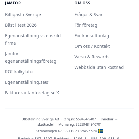
JÄMFÖR
OM OSS
Billigast i Sverige
Frågor & Svar
Bäst i test 2026
För företag
Egenanställning vs enskild
För konsultbolag
firma
Om oss / Kontakt
Jämför
Värva & Rewards
egenanställningsföretag
Webbsida utan kostnad
ROI-kalkylator
Egenanställning.se
Fakturerautanföretag.se
Utbetalning Sverige AB
·
Org.nr. 559484-9407
·
Innehar F-
skattsedel
·
Momsreg. SE559484940701
Strandvägen 67, SE-115 23 Stockholm
Bankgiro:
Bankkonto:
|
|
567-8107
8166-1, 884 109 958-6